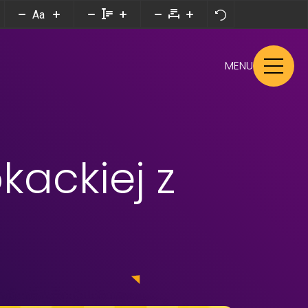
Aa
MENU
kackiej z