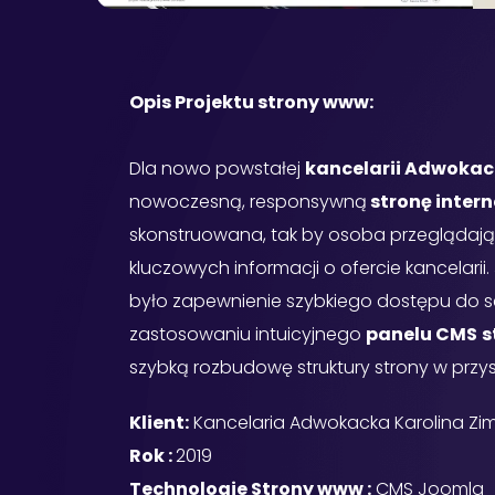
Opis Projektu strony www:
Dla nowo powstałej
kancelarii Adwokac
nowoczesną, responsywną
stronę inter
skonstruowana, tak by osoba przeglądają
kluczowych informacji o ofercie kancelarii
było zapewnienie szybkiego dostępu do se
zastosowaniu intuicyjnego
panelu CMS
s
szybką rozbudowę struktury strony w przys
Klient:
Kancelaria Adwokacka Karolina Zi
Rok :
2019
Technologie Strony www :
CMS Joomla