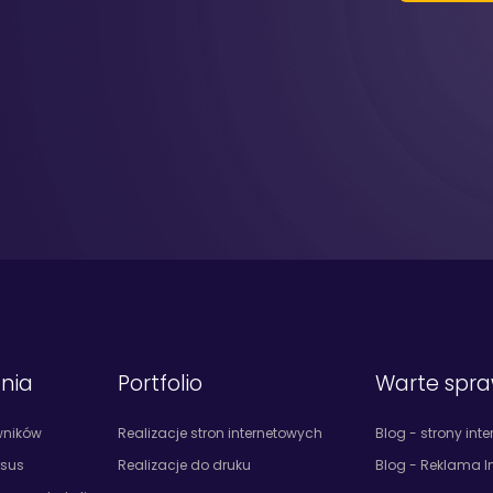
ania
Portfolio
Warte spr
wników
Realizacje stron internetowych
Blog - strony int
rsus
Realizacje do druku
Blog - Reklama I