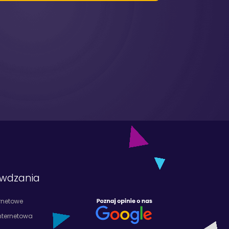
awdzania
ernetowe
nternetowa