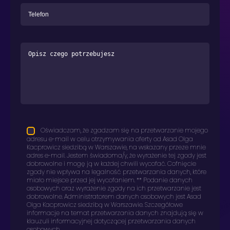
Oświadczam, że zgadzam się na przetwarzanie mojego
adresu e-mail w celu otrzymywania oferty od Asad Olga
Kacprowicz siedzibą w Warszawie, na wskazany przeze mnie
adres e-mail. Jestem świadoma/y, że wyrażenie tej zgody jest
dobrowolne i mogę ją w każdej chwili wycofać. Cofnięcie
zgody nie wpływa na legalność przetwarzania danych, które
miało miejsce przed jej wycofaniem. ** Podanie danych
osobowych oraz wyrażenie zgody na ich przetwarzanie jest
dobrowolne. Administratorem danych osobowych jest Asad
Olga Kacprowicz siedzibą w Warszawie. Szczegółowe
informacje na temat przetwarzania danych znajdują się w
klauzuli informacyjnej dotyczącej przetwarzania danych
osobowych