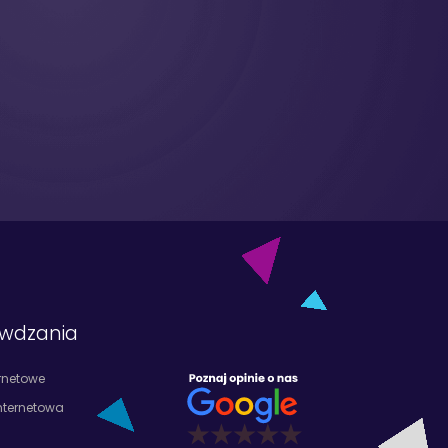
awdzania
ernetowe
nternetowa