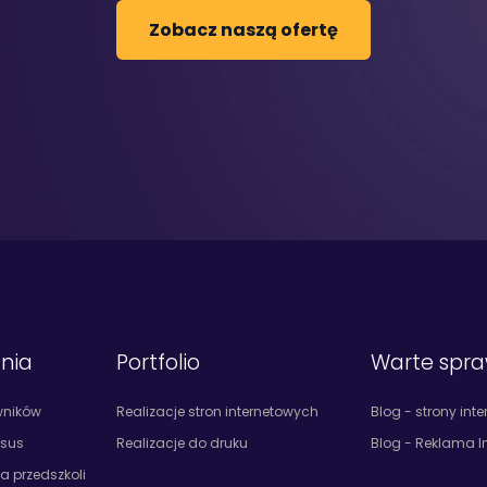
Zobacz naszą ofertę
ania
Portfolio
Warte spr
wników
Realizacje stron internetowych
Blog - strony int
rsus
Realizacje do druku
Blog - Reklama I
la przedszkoli