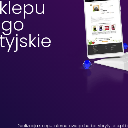
sklepu
ego
yjskie
Realizacja sklepu internetowego herbatybrytyjskie.pl 