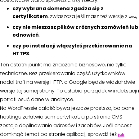
dostawców warto sprawdzić trzy rzeczy:
czy wybrana domena zgadza się z
certyfikatem
, zwłaszcza jeśli masz też wersję z
,
www
czy nie mieszasz plików z różnych zamówień lub
odnowień
,
czy po instalacji włączyłeś przekierowanie na
HTTPS
.
Ten ostatni punkt ma znaczenie biznesowe, nie tylko
techniczne. Bez przekierowania część użytkowników
nadal trafi na wersję HTTP, a Google będzie widział dwie
wersje tej samej strony. To osłabia porządek w indeksacji i
potrafi psuć dane w analityce.
Na WordPressie całość bywa jeszcze prostsza, bo panel
hostingu załatwia sam certyfikat, a po stronie CMS
zostaje dopilnowanie adresów i zasobów. Jeśli chcesz
domknąć temat po stronie aplikacji, sprawdź też
jak