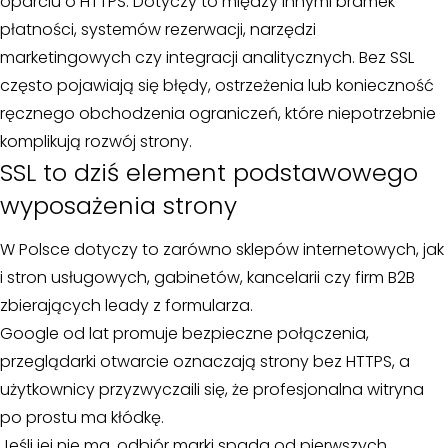
oparciu o HTTPS. Dotyczy to między innymi bramek
płatności, systemów rezerwacji, narzędzi
marketingowych czy integracji analitycznych. Bez SSL
często pojawiają się błędy, ostrzeżenia lub konieczność
ręcznego obchodzenia ograniczeń, które niepotrzebnie
komplikują rozwój strony.
SSL to dziś element podstawowego
wyposażenia strony
W Polsce dotyczy to zarówno sklepów internetowych, jak
i stron usługowych, gabinetów, kancelarii czy firm B2B
zbierających leady z formularza.
Google od lat promuje bezpieczne połączenia,
przeglądarki otwarcie oznaczają strony bez HTTPS, a
użytkownicy przyzwyczaili się, że profesjonalna witryna
po prostu ma kłódkę.
Jeśli jej nie ma, odbiór marki spada od pierwszych