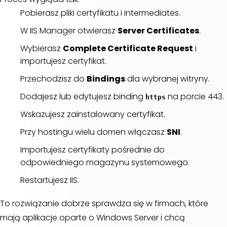
Pobierasz pliki certyfikatu i intermediates.
W IIS Manager otwierasz
Server Certificates
.
Wybierasz
Complete Certificate Request
i
importujesz certyfikat.
Przechodzisz do
Bindings
dla wybranej witryny.
Dodajesz lub edytujesz binding
na porcie 443.
https
Wskazujesz zainstalowany certyfikat.
Przy hostingu wielu domen włączasz
SNI
.
Importujesz certyfikaty pośrednie do
odpowiedniego magazynu systemowego.
Restartujesz IIS.
To rozwiązanie dobrze sprawdza się w firmach, które
mają aplikacje oparte o Windows Server i chcą