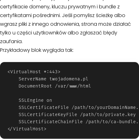
certyfikacie domeny, kluczu prywatnym i bundle z
certyfikatami pośrednimi. Jeśli pomylisz ścieżkę albo
wgrasz pliki z innego odnowienia, strona może działać
tylko u części użytkowników albo zgłaszać błędy
zaufania.
Przykładowy blok wygląda tak:
<VirtualHost *:443>

    ServerName twojadomena.pl

    DocumentRoot /var/www/html

    SSLEngine on

    SSLCertificateFile /path/to/yourDomainName.c
    SSLCertificateKeyFile /path/to/private.key

    SSLCertificateChainFile /path/to/ca-bundle.c