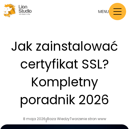
MENU
Jak zainstalować
certyfikat SSL?
Kompletny
poradnik 2026
8 maja 2026
Baza Wiedzy
Tworzenie stron www
|