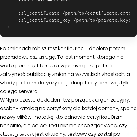
    ssl_certificate /path/to/certificate.crt;

    ssl_certificate_key /path/to/private.key;

Po zmianach robisz test konfiguracji i dopiero potem
przeładowujesz usługę. To jest moment, którego nie
warto pomijać. Literówka w jednym pliku potrafi
zatrzymać publikację zmian na wszystkich vhostach, a
wtedy problem dotyczy nie jednej strony firmowej, tylko
całego serwera.
W Nginx często dokładam też porządek organizacyjny:
osobny katalog na certyfikaty dla każdej domeny, spójne
nazwy plików i notatkę, kto odnawia certyfikat. Brzmi
banalnie, ale po pół roku nikt nie chce zgadywać, czy
jest aktualny, testowy czy został po
client_new.crt