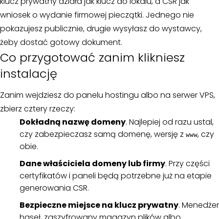
klucz prywatny działa jak klucz do lokalu, a CSR jak
wniosek o wydanie firmowej pieczątki. Jednego nie
pokazujesz publicznie, drugie wysyłasz do wystawcy,
żeby dostać gotowy dokument.
Co przygotować zanim klikniesz
instalację
Zanim wejdziesz do panelu hostingu albo na serwer VPS,
zbierz cztery rzeczy:
Dokładną nazwę domeny
. Najlepiej od razu ustal,
czy zabezpieczasz samą domenę, wersję z
, czy
www
obie.
Dane właściciela domeny lub firmy
. Przy części
certyfikatów i paneli będą potrzebne już na etapie
generowania CSR.
Bezpieczne miejsce na klucz prywatny
. Menedżer
haseł, zaszyfrowany magazyn plików albo