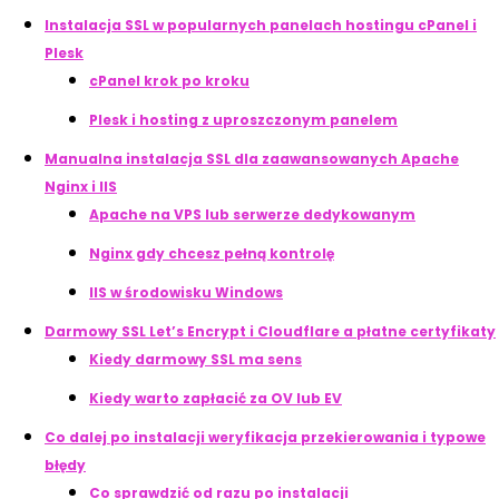
Instalacja SSL w popularnych panelach hostingu cPanel i
Plesk
cPanel krok po kroku
Plesk i hosting z uproszczonym panelem
Manualna instalacja SSL dla zaawansowanych Apache
Nginx i IIS
Apache na VPS lub serwerze dedykowanym
Nginx gdy chcesz pełną kontrolę
IIS w środowisku Windows
Darmowy SSL Let’s Encrypt i Cloudflare a płatne certyfikaty
Kiedy darmowy SSL ma sens
Kiedy warto zapłacić za OV lub EV
Co dalej po instalacji weryfikacja przekierowania i typowe
błędy
Co sprawdzić od razu po instalacji