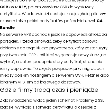
Wpisujesz domenę i podstawowe dane, system tworzy
CSR
oraz
KEY
, potem wysyłasz CSR do wystawcy
certyfikatu. W odpowiedzi dostajesz najczęściej plik
i
.crt
czasem także pakiet certyfikatów pośrednich, czyli
CA
Bundle
.
Na serwerze VPS dochodzi jeszcze odpowiedzialność za
porządek. Trzeba pilnować, żeby certyfikat pasował
dokładnie do tego klucza prywatnego, który został użyty
przy tworzeniu CSR. Jeśli ktoś wygeneruje nowy klucz „na
szybko”, a potem podepnie stary certyfikat, strona nie
ruszy poprawnie. To częsty przypadek przy migracjach
między polskim hostingiem a serwerem OVH, Hetzner albo
lokalnym VPS-em od krajowego dostawcy.
Gdzie firmy tracą czas i pieniądze
Z doświadczenia widać jeden schemat. Problemy z SSL
rzadziej wynikają z samego certyfikatu, a częściej z