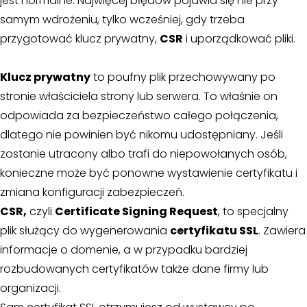
jest normalne. Najwięcej błędów pojawia się nie przy
samym wdrożeniu, tylko wcześniej, gdy trzeba
przygotować klucz prywatny,
CSR
i uporządkować pliki.
Klucz prywatny
to poufny plik przechowywany po
stronie właściciela strony lub serwera. To właśnie on
odpowiada za bezpieczeństwo całego połączenia,
dlatego nie powinien być nikomu udostępniany. Jeśli
zostanie utracony albo trafi do niepowołanych osób,
konieczne może być ponowne wystawienie certyfikatu i
zmiana konfiguracji zabezpieczeń.
CSR,
czyli
Certificate Signing Request
, to specjalny
plik służący do wygenerowania
certyfikatu SSL
. Zawiera
informacje o domenie, a w przypadku bardziej
rozbudowanych certyfikatów także dane firmy lub
organizacji.